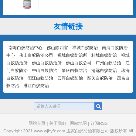
友情链接
大功达0.6%高效氯氰菊酯杀虫粉剂
...
南海白蚁防治中心
佛山除四害
禅城白蚁防治
南海白蚁防治
中心
佛山白蚁防治公司
禅城白蚁防治所
桂城白蚁防治
禅城
白蚁防治所
佛山白蚁防治所
佛山白蚁公司
广州白蚁防治
江
卫将0.5%茚虫威杀蟑饵剂（颗粒剂）
门白蚁防治
中山白蚁防治
肇庆白蚁防治
清远白蚁防治
珠海
...
白蚁防治
阳江白蚁防治
云浮白蚁防治
韶关白蚁防治
茂名白
蚁防治
湛江白蚁防治
卫诚0.5%呋虫胺杀蟑胶饵
...
网站首页
|
关于我们
|
网站地图
|
订阅RSS
Copyright 2021
www.wjbyfz.com
卫家白蚁防治有限公司 版权所有 All