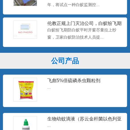
年，将试点一种白蚁监测控...
伦教正规上门灭治公司，白蚁纷飞期
防白蚁平时开窗尽量拉上纱窗
白蚁纷飞期防白蚁平时开窗尽量拉上纱
窗，卫家白蚁防治技术人员提...
公司产品
飞彪5%倍硫磷杀虫颗粒剂
...
生物幼蚊滴液（苏云金杆菌以色列亚
种）
...