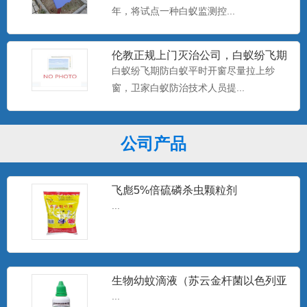
年，将试点一种白蚁监测控...
伦教正规上门灭治公司，白蚁纷飞期
防白蚁平时开窗尽量拉上纱窗
白蚁纷飞期防白蚁平时开窗尽量拉上纱
窗，卫家白蚁防治技术人员提...
公司产品
飞彪5%倍硫磷杀虫颗粒剂
...
生物幼蚊滴液（苏云金杆菌以色列亚
种）
...